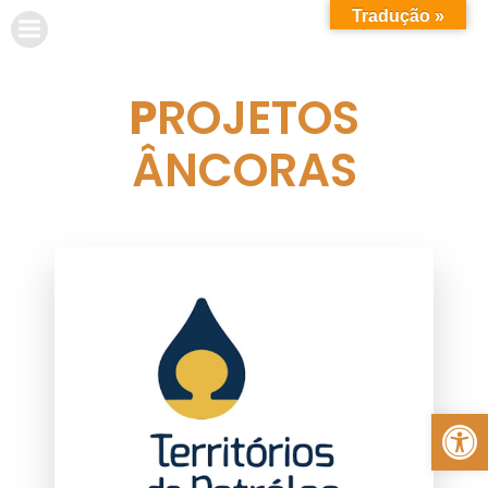
Tradução »
P
ROJETOS
ÂNCORAS
Abrir a barra de ferramentas