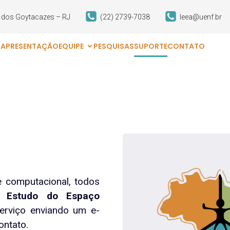
s dos Goytacazes – RJ
(22) 2739-7038
leea@uenf.br
O
APRESENTAÇÃO
EQUIPE
PESQUISAS
SUPORTE
CONTATO
e computacional, todos
 Estudo do Espaço
erviço enviando um e-
ontato.