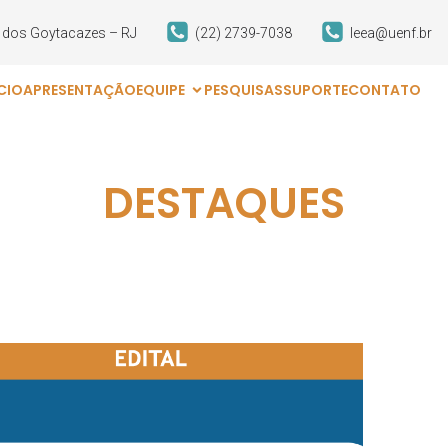
s dos Goytacazes – RJ
(22) 2739-7038
leea@uenf.br
ÍCIO
APRESENTAÇÃO
EQUIPE
PESQUISAS
SUPORTE
CONTATO
DESTAQUES